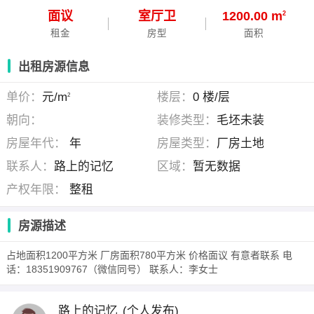
面议
室
厅
卫
1200.00 m
2
租金
房型
面积
出租房源信息
单价：
元/m
楼层：
0 楼/层
2
朝向：
装修类型：
毛坯未装
房屋年代：
年
房屋类型：
厂房土地
联系人：
路上的记忆
区域：
暂无数据
产权年限：
整租
房源描述
占地面积1200平方米 厂房面积780平方米 价格面议 有意者联系 电
话：18351909767（微信同号） 联系人：李女士
路上的记忆
(个人发布)